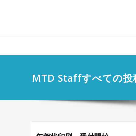
Skip
to
content
MTD Staffすべての投